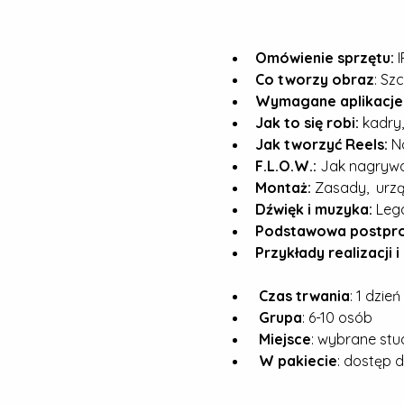
Omówienie sprzętu:
 
Co tworzy obraz
: Sz
Wymagane aplikacje i
Jak to się robi:
 kadry, 
Jak tworzyć Reels: 
Na
F.L.O.W.:
 Jak nagrywa
Montaż: 
Zasady,  urzą
Dźwięk i muzyka:
 Leg
Podstawowa postpro
Przykłady realizacji 
 Czas trwania
: 1 dzień
Grupa
: 6-10 osób
 Miejsce
: wybrane stud
W pakiecie
: dostęp 