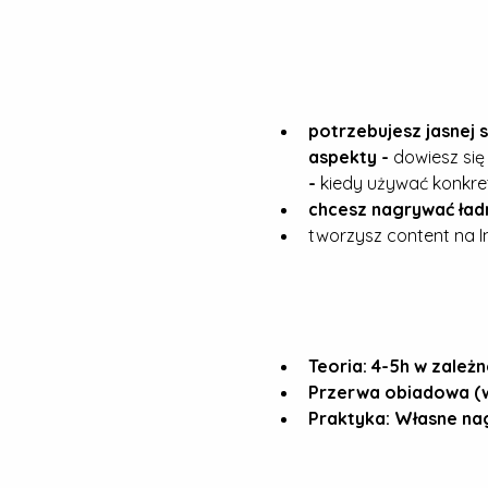
potrzebujesz jasnej s
aspekty - 
dowiesz się
- 
kiedy używać konkret
chcesz nagrywać ładn
tworzysz content na I
Teoria: 4-5h w zależn
Przerwa obiadowa (w 
Praktyka: Własne na