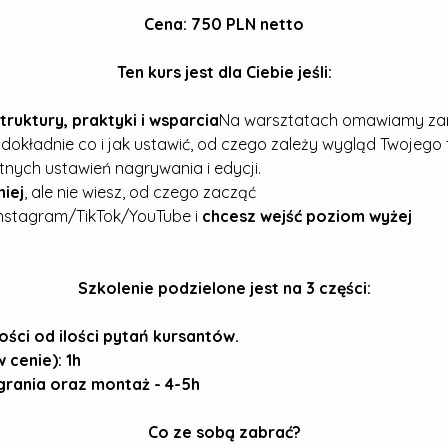
Cena: 750 PLN netto
Ten kurs jest dla Ciebie jeśli:
truktury, praktyki i wsparcia
Na warsztatach omawiamy za
 dokładnie co i jak ustawić, od czego zależy wygląd Twojego 
nych ustawień nagrywania i edycji.
iej
, ale nie wiesz, od czego zacząć
nstagram/TikTok/YouTube i 
chcesz wejść poziom wyżej
Szkolenie podzielone jest na 3 części:
ości od ilości pytań kursantów.
cenie): 1h
grania oraz montaż - 4-5h
Co ze sobą zabrać?