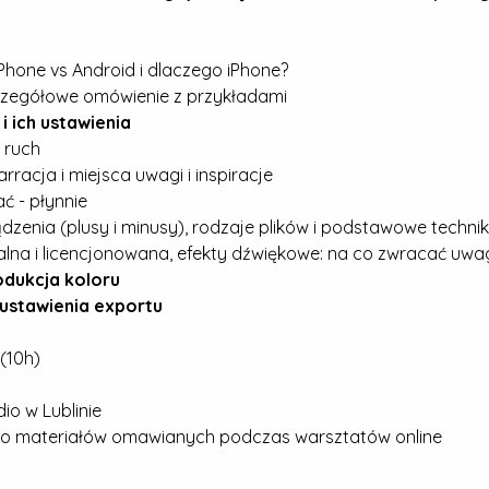
IPhone vs Android i dlaczego iPhone?
czegółowe omówienie z przykładami
 ich ustawienia
ruch​​
rracja i miejsca uwagi i inspiracje
ć - płynnie
dzenia (plusy i minusy), rodzaje plików i podstawowe technik
alna i licencjonowana, efekty dźwiękowe: na co zwracać uwa
dukcja koloru
i ustawienia exportu
 (10h)
io w Lublinie
do materiałów omawianych podczas warsztatów online​