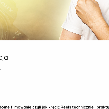
cja
a
ome filmowanie czyli jak kręcić Reels technicznie i prakt