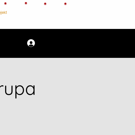
!
1
1
1
jekt
rupa