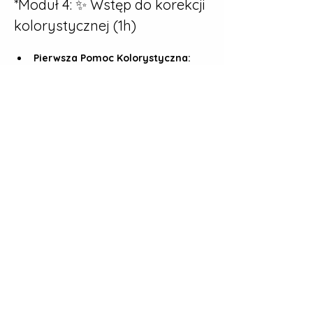
*Moduł 4: ✨ Wstęp do korekcji 
kolorystycznej (1h)
Pierwsza Pomoc Kolorystyczna:
Jak wygląda poprawne wideo?
Balans Bieli (White Balance):
 Czy 
da się to uratować?
Podstawowa Korekcja:
 Wyrównanie 
ekspozycji i kontrastu za pomocą 
Color wheels
 (podstawowe 
parametry).
Moduł 5: 🎶 Dźwięki, Tytuły i 
Generatory (0.5 godzina)
Praca z Audio:
 Podstawowa edycja 
ścieżek audio, ustawianie poziomów 
głośności..
Tytuły i Grafika:
 Dodawanie i prosta 
edycja gotowych tytułów 2D.