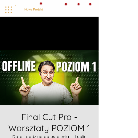
!
1
1
1
Nowy Projekt
PANEL KLIENTA
Final Cut Pro -
Warsztaty POZIOM 1
Data i godzina do ustalenia
  |  
Lublin