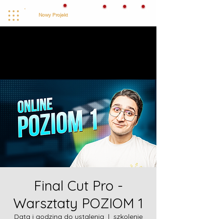
!
1
1
1
Nowy Projekt
PANEL KLIENTA
Final Cut Pro -
Warsztaty POZIOM 1
Data i godzina do ustalenia
  |  
szkolenie