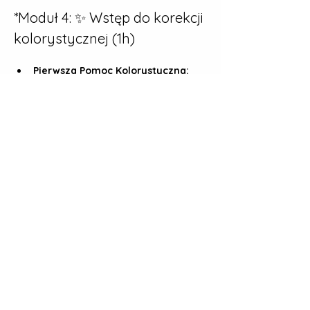
*Moduł 4: ✨ Wstęp do korekcji 
kolorystycznej (1h)
Pierwsza Pomoc Kolorystyczna:
Jak wygląda poprawne wideo?
Balans Bieli (White Balance):
 Czy 
da się to uratować?
Podstawowa Korekcja:
 Wyrównanie 
ekspozycji i kontrastu za pomocą 
Color wheels
 (podstawowe 
parametry).
Moduł 5: 🎶 Dźwięki, Tytuły i 
Generatory (0.5 godzina)
Praca z Audio:
 Podstawowa edycja 
ścieżek audio, ustawianie poziomów 
głośności..
Tytuły i Grafika:
 Dodawanie i prosta 